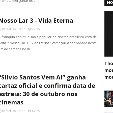
promete mergulhar os e…
NO
Nosso Lar 3 - Vida Eterna
Rafael Do Prado
5.7.25
A franquia espiritual mais popular do cinema brasileiro está de
volta. “ Nosso Lar 3 – Vida Eterna ” começou a ser rodado neste
fim de semana no Ri…
Tho
mos
“Silvio Santos Vem Aí” ganha
mod
cartaz oficial e confirma data de
estreia: 30 de outubro nos
cinemas
Rafael Do Prado
3.7.25