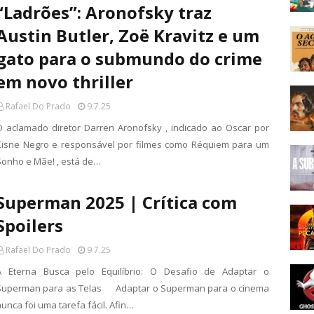
“Ladrões”: Aronofsky traz
Austin Butler, Zoë Kravitz e um
gato para o submundo do crime
em novo thriller
Rafael Do Prado
9.7.25
O aclamado diretor Darren Aronofsky , indicado ao Oscar por
Cisne Negro e responsável por filmes como Réquiem para um
Sonho e Mãe! , está de…
Superman 2025 | Crítica com
Spoilers
Rafael Do Prado
9.7.25
A Eterna Busca pelo Equilíbrio: O Desafio de Adaptar o
Superman para as Telas Adaptar o Superman para o cinema
unca foi uma tarefa fácil. Afin…