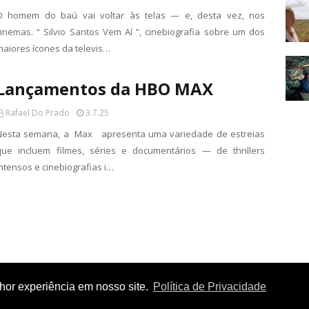
O homem do baú vai voltar às telas — e, desta vez, nos
cinemas. “ Silvio Santos Vem Aí ”, cinebiografia sobre um dos
maiores ícones da televis…
Lançamentos da HBO MAX
Rafael Do Prado
3.7.25
Nesta semana, a Max apresenta uma variedade de estreias
que incluem filmes, séries e documentários — de thrillers
intensos e cinebiografias i…
lhor experiência em nosso site.
Política de Privacidade
Home
Contato