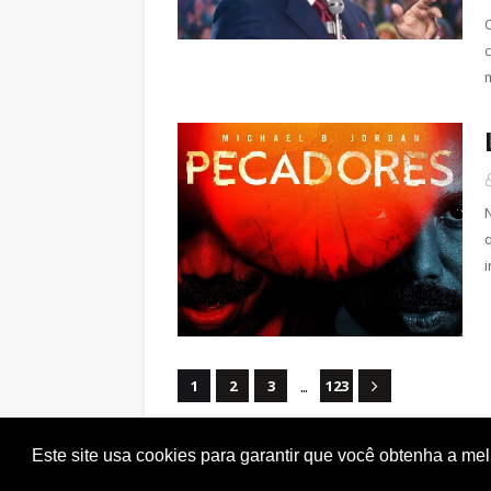
...
1
2
3
123
Este site usa cookies para garantir que você obtenha a me
Copyright ©
2026
Plot Twist