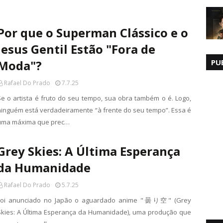
Por que o Superman Clássico e o
Jesus Gentil Estão "Fora de
Moda"?
PU
Rafael Do Prado
7.7.25
Se o artista é fruto do seu tempo, sua obra também o é. Logo,
ninguém está verdadeiramente “à frente do seu tempo”. Essa é
uma máxima que prec…
Grey Skies: A Última Esperança
da Humanidade
Rafael Do Prado
5.7.25
Foi anunciado no Japão o aguardado anime "曇り空" (Grey
Skies: A Última Esperança da Humanidade), uma produção que