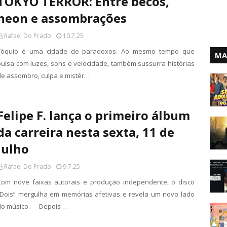
TOKYO TERROR: Entre becos,
neon e assombrações
Rafael Do Prado
10.7.25
Tóquio é uma cidade de paradoxos. Ao mesmo tempo que
MA
pulsa com luzes, sons e velocidade, também sussurra histórias
de assombro, culpa e mistér…
Felipe F. lança o primeiro álbum
da carreira nesta sexta, 11 de
julho
Rafael Do Prado
9.7.25
Com nove faixas autorais e produção independente, o disco
“Dois” mergulha em memórias afetivas e revela um novo lado
do músico. Depois …