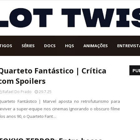
TIGOS
SÉRIES
DOCS
HQS
ANIMAÇÕES
ENTREVIST
Quarteto Fantástico | Crítica
PU
com Spoilers
Rafael Do Prado
29.7.25
Quarteto Fantástico | Marvel aposta no retrofuturismo para
reviver a super-equipe nos cinemas Ignorando o obscuro filme
dos anos 90, o Quarteto Fant…