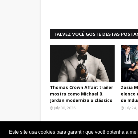
TALVEZ VOCÊ GOSTE DESTAS POSTA
Thomas Crown Affair: trailer
Zosia M
mostra como Michael B.
elenco 
Jordan moderniza o clássico
de Indu
July 30, 2026
July 24
Este site usa cookies para garantir que você obtenha a me
Copyright ©
2026
Plot Twist