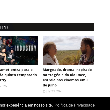
GENS
amet entra para o
Margeado, drama inspirado
da quinta temporada
na tragédia do Rio Doce,
stry
estreia nos cinemas em 30
de julho
, 2026
July 23, 2026
lhor experiência em nosso site.
Política de Privacidade
Home
Contato