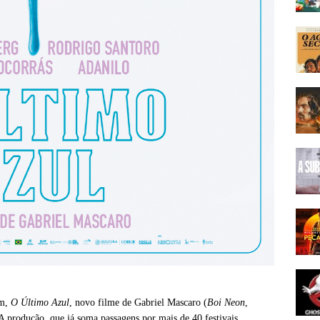
im,
O Último Azul
, novo filme de Gabriel Mascaro (
Boi Neon
,
. A produção, que já soma passagens por mais de 40 festivais