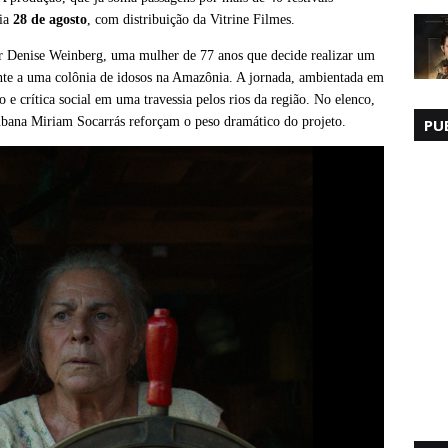
dia
28 de agosto
, com distribuição da Vitrine Filmes.
or Denise Weinberg, uma mulher de 77 anos que decide realizar um
nte a uma colônia de idosos na Amazônia. A jornada, ambientada em
 e crítica social em uma travessia pelos rios da região. No elenco,
ubana Miriam Socarrás reforçam o peso dramático do projeto.
PU