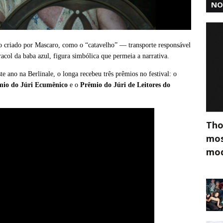
NO
so criado por Mascaro, como o “catavelho” — transporte responsável
acol da baba azul, figura simbólica que permeia a narrativa.
 ano na Berlinale, o longa recebeu três prêmios no festival: o
mio do Júri Ecumênico
e o
Prêmio do Júri de Leitores do
Tho
mos
mod