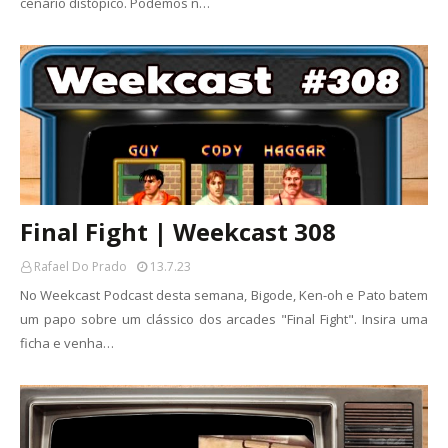
cenário distópico. Podemos n…
Final Fight | Weekcast 308
Rafael Do Prado
13.7.23
No Weekcast Podcast desta semana, Bigode, Ken-oh e Pato batem
um papo sobre um clássico dos arcades "Final Fight". Insira uma
ficha e venha…