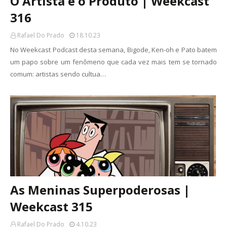
O Artista é o Produto | Weekcast
316
Rafael Do Prado
18.10.23
No Weekcast Podcast desta semana, Bigode, Ken-oh e Pato batem
um papo sobre um fenômeno que cada vez mais tem se tornado
comum: artistas sendo cultua…
As Meninas Superpoderosas |
Weekcast 315
Rafael Do Prado
4.10.23